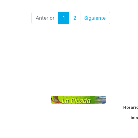
Anterior
1
2
Siguiente
La
Horario
Ininte