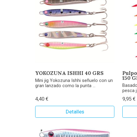
YOKOZUNA ISHHI 40 GRS
Pulpo
150 
Mini jig Yokozuna Ishhi señuelo con un
Basado
gran lanzado como la punta ...
pesca j
4,40 €
9,95 €
Detalles