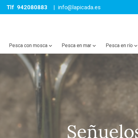
Tlf
942080883
|
info@lapicada.es
Pesca con mosca
Pesca en mar
Pesca en río
Señuelos