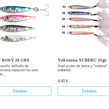
 BONY 28 GRS
Yokozuna SUBERU 20gr
equeño señuelo de
Gran poder de lance y “melena”
ionaria natación ha sido
brillante!
o ...
4,40 €
Detalles
Detalles