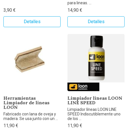
para lineas. ...
3,90 €
14,90 €
Detalles
Detalles
Herramientas
Limpiador líneas LOON
Limpiador de lineas
LINE SPEED
LOON
Limpiador líneas LOON LINE
Fabricado con lana de oveja y
SPEED Indiscutiblemente uno
madera. Se usa junto con un ...
de los ...
11,90 €
11,90 €