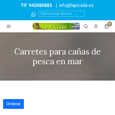
Tlf
942080883
|
info@lapicada.es
Seleccionar idioma
0
Carretes para cañas de
pesca en mar
Ordenar