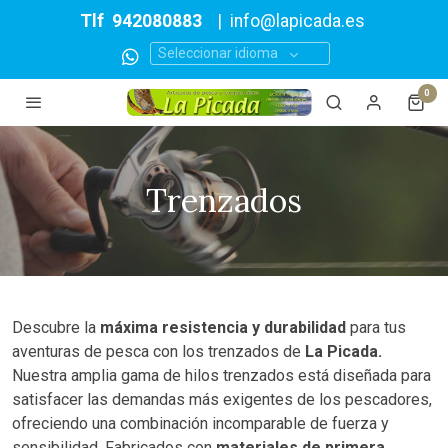
Tlf
942080883
|
info@lapicada.es
Seleccionar idioma
0
Trenzados
Descubre la
máxima resistencia y durabilidad
para tus
aventuras de pesca con los trenzados de
La Picada.
Nuestra amplia gama de hilos trenzados está diseñada para
satisfacer las demandas más exigentes de los pescadores,
ofreciendo una combinación incomparable de fuerza y
sensibilidad. Fabricados con
materiales de primera