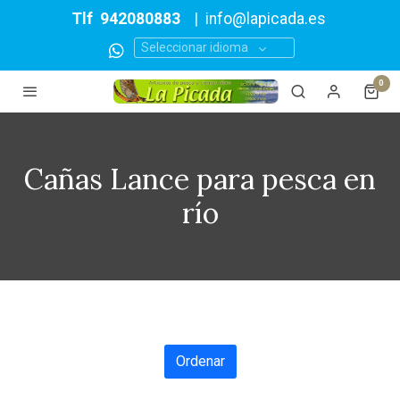
Tlf
942080883
|
info@lapicada.es
Seleccionar idioma
0
Cañas Lance para pesca en
río
Ordenar