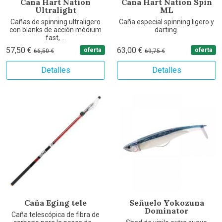
Caña Hart Nation
Caña Hart Nation Spin
Ultralight
ML
Cañas de spinning ultraligero
Caña especial spinning ligero y
con blanks de acción médium
darting.
fast, ...
57,50 €
63,00 €
oferta
oferta
66,50 €
69,75 €
Detalles
Detalles
Caña Eging tele
Señuelo Yokozuna
Dominator
Caña telescópica de fibra de