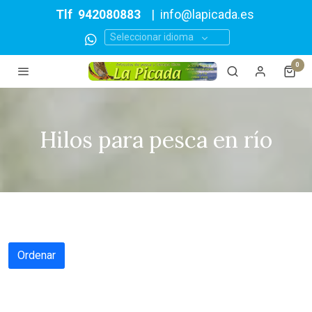
Tlf
942080883
|
info@lapicada.es
Seleccionar idioma
0
Hilos para pesca en río
Ordenar