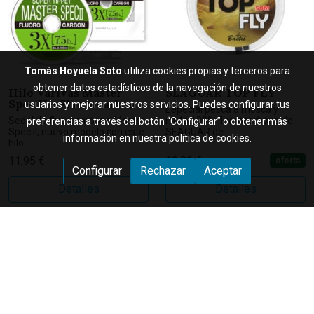
Tomás Hoyuela Soto
utiliza cookies propias y terceros para
obtener datos estadísticos de la navegación de nuestros
Hilo Varivas Master
SEAGUAR TOP FLY
Spec II - Fluorocarbon
usuarios y mejorar nuestros servicios. Puedes configurar tus
Eepecial pesca a mosca y
Sedal de fluorocarbono Master
ninfa.100% fluorocarbono de
preferencias a través del botón “Configurar” o obtener más
Spec II, nuevo modelo con este
SEAGUAR de ...
información en nuestra
política de cookies
.
hilo ...
11,95 €
19,80 €
oferta
20,95 €
Configurar
Rechazar
Aceptar
Detalles
Detalles