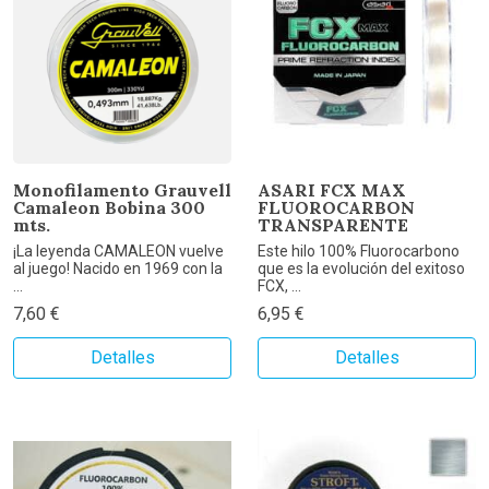
Monofilamento Grauvell
ASARI FCX MAX
Camaleon Bobina 300
FLUOROCARBON
mts.
TRANSPARENTE
¡La leyenda CAMALEON vuelve
Este hilo 100% Fluorocarbono
al juego! Nacido en 1969 con la
que es la evolución del exitoso
...
FCX, ...
7,60 €
6,95 €
Detalles
Detalles