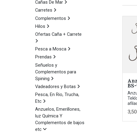
Cañas De Mar
Carretes
Complementos
Hilos
Ofertas Caña + Carrete
Pesca a Mosca
Prendas
Señuelos y
Complementos para
Spining
Anz
BS
Vadeadores y Botas
Anzu
Pesca, En Rio, Trucha,
Tekl
Etc
afila
Anzuelos, Emerillones,
3,50
luz Química Y
Complementos de bajos
etc