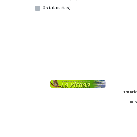
05 (atacañas)
06 (manilla Larga)
09 (muelle Palanca)
1
1 - 1.20 Metros
1 - 1.50 Metros
1 - 1.80 Metros
1/0
La
10
Horario
10 (tornillo Muelle
Ininte
Palanca)
11
11 (pasador Manilla)
11l (pasador Largo)