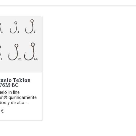
uelo Teklon
-76M BC
elo In line
on® químicamente
dos y de alta ...
 €