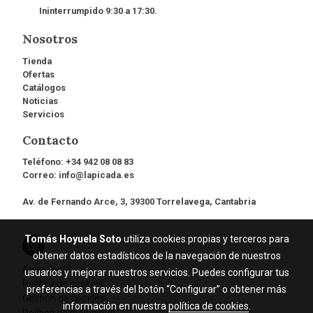
Ininterrumpido 9:30 a 17:30.
Nosotros
Tienda
Ofertas
Catálogos
Noticias
Servicios
Contacto
Teléfono:
+34 942 08 08 83
Correo:
info@lapicada.es
Av. de Fernando Arce, 3, 39300 Torrelavega, Cantabria
Tomás Hoyuela Soto
utiliza cookies propias y terceros para
obtener datos estadísticos de la navegación de nuestros
Aviso legal
usuarios y mejorar nuestros servicios. Puedes configurar tus
Política de cookies
preferencias a través del botón “Configurar” o obtener más
Gestión de cookies
información en nuestra
política de cookies
.