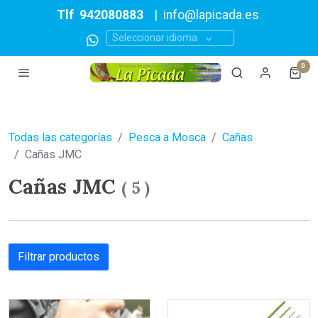
Tlf
942080883
|
info@lapicada.es
Seleccionar idioma
0
Todas las categorías
Pesca a Mosca
Cañas
Cañas JMC
Cañas JMC
(
5
)
Filtrar productos