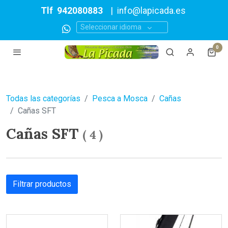
Tlf
942080883
|
info@lapicada.es
Seleccionar idioma
0
Todas las categorías
Pesca a Mosca
Cañas
Cañas SFT
Cañas SFT
(
4
)
Filtrar productos