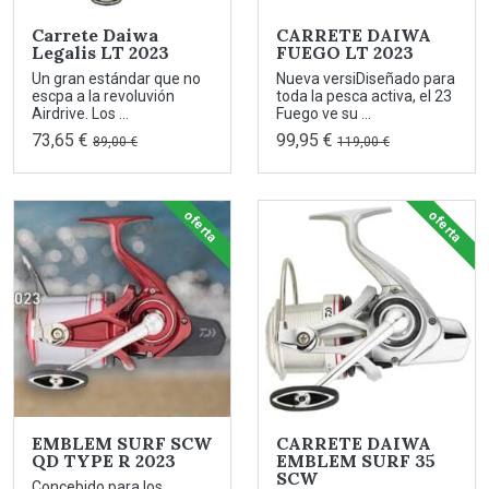
Carrete Daiwa
CARRETE DAIWA
Legalis LT 2023
FUEGO LT 2023
Un gran estándar que no
Nueva versiDiseñado para
escpa a la revoluvión
toda la pesca activa, el 23
Airdrive. Los ...
Fuego ve su ...
73,65 €
99,95 €
89,00 €
119,00 €
oferta
oferta
EMBLEM SURF SCW
CARRETE DAIWA
QD TYPE R 2023
EMBLEM SURF 35
SCW
Concebido para los