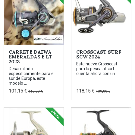
CARRETE DAIWA
CROSSCAST SURF
EMERALDAS E LT
SCW 2024
2023
Este nuevo Crosscast
Desarrollado
para la pesca al surf
específicamente para el
cuenta ahora con un ...
sur de Europa, este
modelo ...
101,15 €
118,15 €
119,00 €
139,00 €
oferta