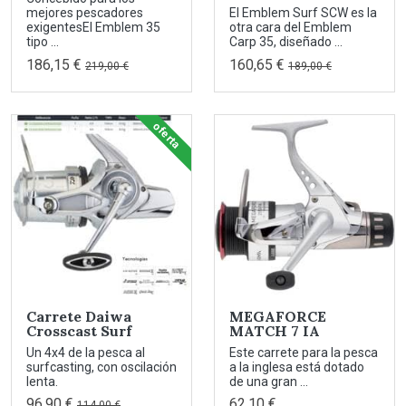
mejores pescadores
El Emblem Surf SCW es la
exigentesEl Emblem 35
otra cara del Emblem
tipo ...
Carp 35, diseñado ...
186,15 €
160,65 €
219,00 €
189,00 €
oferta
Carrete Daiwa
MEGAFORCE
Crosscast Surf
MATCH 7 IA
Un 4x4 de la pesca al
Este carrete para la pesca
surfcasting, con oscilación
a la inglesa está dotado
lenta.
de una gran ...
96,90 €
62,10 €
114,00 €