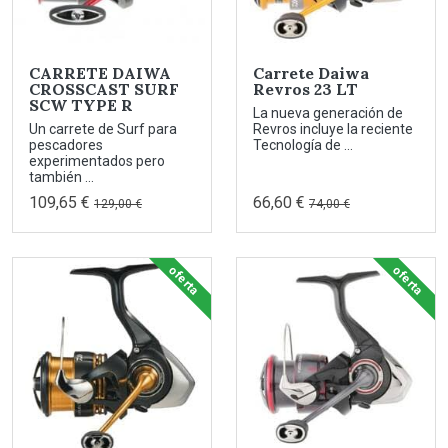
CARRETE DAIWA
Carrete Daiwa
CROSSCAST SURF
Revros 23 LT
SCW TYPE R
La nueva generación de
Un carrete de Surf para
Revros incluye la reciente
pescadores
Tecnología de ...
experimentados pero
también ...
109,65 €
66,60 €
129,00 €
74,00 €
oferta
oferta