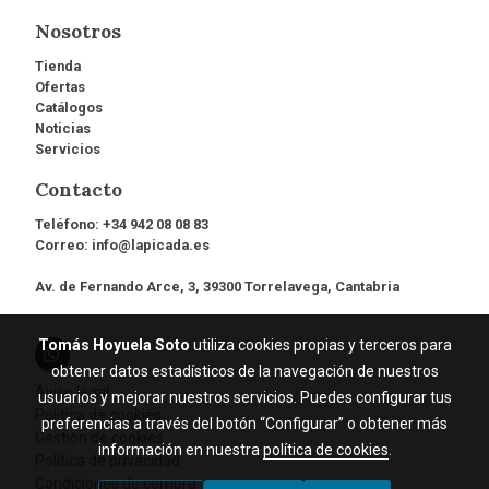
Nosotros
Tienda
Ofertas
Catálogos
Noticias
Servicios
Contacto
Teléfono:
+34 942 08 08 83
Correo:
info@lapicada.es
Av. de Fernando Arce, 3, 39300 Torrelavega, Cantabria
Tomás Hoyuela Soto
utiliza cookies propias y terceros para
obtener datos estadísticos de la navegación de nuestros
Aviso legal
usuarios y mejorar nuestros servicios. Puedes configurar tus
Política de cookies
preferencias a través del botón “Configurar” o obtener más
Gestión de cookies
información en nuestra
política de cookies
.
Política de privacidad
Condiciones de compra