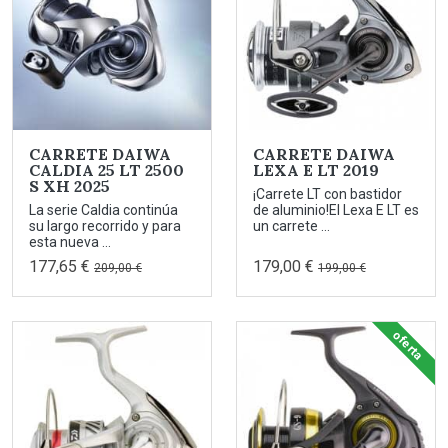
CARRETE DAIWA
CARRETE DAIWA
CALDIA 25 LT 2500
LEXA E LT 2019
S XH 2025
¡Carrete LT con bastidor
La serie Caldia continúa
de aluminio!El Lexa E LT es
su largo recorrido y para
un carrete ...
esta nueva ...
177,65 €
179,00 €
209,00 €
199,00 €
oferta