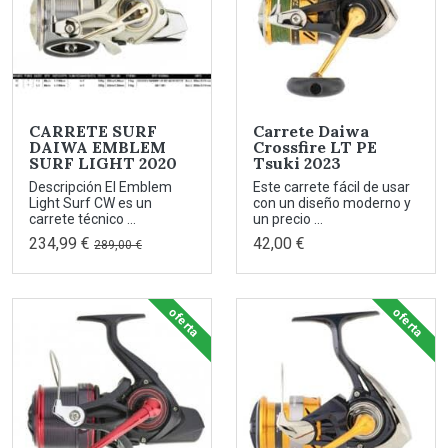
CARRETE SURF
Carrete Daiwa
DAIWA EMBLEM
Crossfire LT PE
SURF LIGHT 2020
Tsuki 2023
Descripción El Emblem
Este carrete fácil de usar
Light Surf CW es un
con un diseño moderno y
carrete técnico ...
un precio ...
234,99 €
42,00 €
289,00 €
oferta
oferta