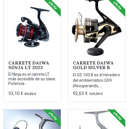
oferta
oferta
CARRETE DAIWA
CARRETE DAIWA
NINJA LT 2023
GOLD SILVER B
El Ninja es el carrete LT
El GS 100 B es el heredero
más accesible de su clase.
del emblemático GS9.
Potencia ...
¡Recuperando, ...
53,10 €
92,65 €
59,00 €
109,00 €
oferta
oferta