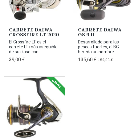
CARRETE DAIWA
CARRETE DAIWA
CROSSFIRE LT 2020
GS 9 II
El Crossfire LT es el
Desarrollado para las
carrete LT más asequible
pescas fuertes, el BG
de su clase con ...
hereda un nombre ...
39,00 €
135,60 €
152,00 €
oferta