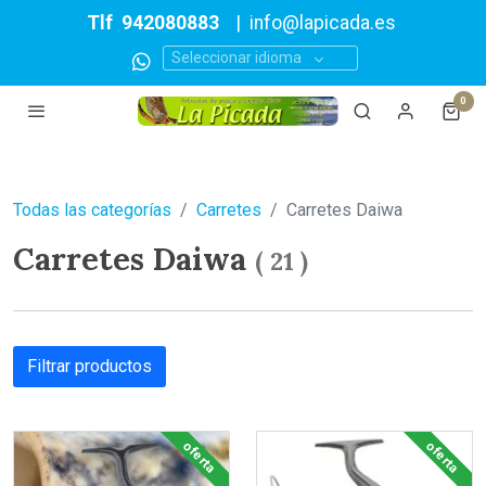
Tlf
942080883
|
info@lapicada.es
Seleccionar idioma
0
Todas las categorías
Carretes
Carretes Daiwa
Carretes Daiwa
(
21
)
Filtrar productos
oferta
oferta