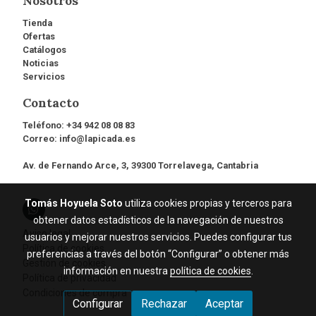
Nosotros
Tienda
Ofertas
Catálogos
Noticias
Servicios
Contacto
Teléfono:
+34 942 08 08 83
Correo:
info@lapicada.es
Av. de Fernando Arce, 3, 39300 Torrelavega, Cantabria
Tomás Hoyuela Soto
utiliza cookies propias y terceros para
obtener datos estadísticos de la navegación de nuestros
Aviso legal
usuarios y mejorar nuestros servicios. Puedes configurar tus
Política de cookies
preferencias a través del botón “Configurar” o obtener más
Gestión de cookies
información en nuestra
política de cookies
.
Política de privacidad
Condiciones de compra
Configurar
Rechazar
Aceptar