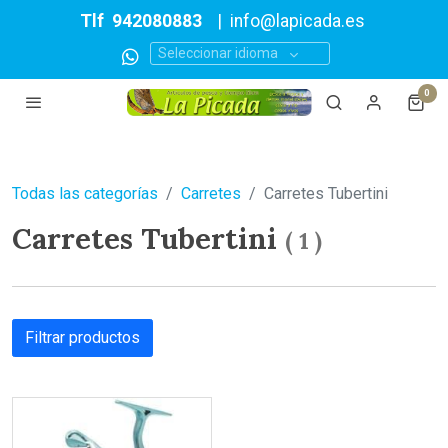
Tlf
942080883
|
info@lapicada.es
Seleccionar idioma
0
Todas las categorías
Carretes
Carretes Tubertini
Carretes Tubertini
(
1
)
Filtrar productos