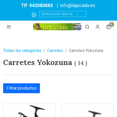
Tlf
942080883
|
info@lapicada.es
Seleccionar idioma
0
Todas las categorías
Carretes
Carretes Yokozuna
Carretes Yokozuna
(
14
)
Filtrar productos