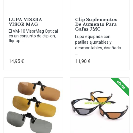
LUPA VISERA
Clip Suplementos
VISOR MAG
De Aumento Para
Gafas JMC
El VM-10 VisorMag Optical
es un conjunto de clip-on,
Lupa equipada con
flip-up ...
patillas ajustables y
desmontables, diseñada
...
14,95 €
11,90 €
oferta