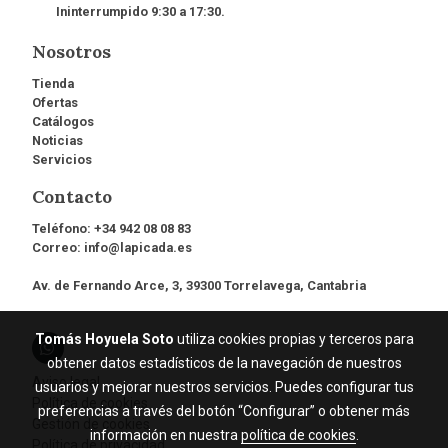
Ininterrumpido 9:30 a 17:30.
Nosotros
Tienda
Ofertas
Catálogos
Noticias
Servicios
Contacto
Teléfono:
+34 942 08 08 83
Correo:
info@lapicada.es
Av. de Fernando Arce, 3, 39300 Torrelavega, Cantabria
Tomás Hoyuela Soto
utiliza cookies propias y terceros para
obtener datos estadísticos de la navegación de nuestros
Aviso legal
usuarios y mejorar nuestros servicios. Puedes configurar tus
Política de cookies
preferencias a través del botón “Configurar” o obtener más
Gestión de cookies
información en nuestra
política de cookies
.
Política de privacidad