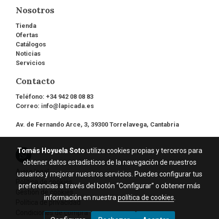
Nosotros
Tienda
Ofertas
Catálogos
Noticias
Servicios
Contacto
Teléfono:
+34 942 08 08 83
Correo:
info@lapicada.es
Av. de Fernando Arce, 3, 39300 Torrelavega, Cantabria
Tomás Hoyuela Soto
utiliza cookies propias y terceros para
obtener datos estadísticos de la navegación de nuestros
Aviso legal
usuarios y mejorar nuestros servicios. Puedes configurar tus
Política de cookies
preferencias a través del botón “Configurar” o obtener más
Gestión de cookies
información en nuestra
política de cookies
.
Política de privacidad
Condiciones de compra