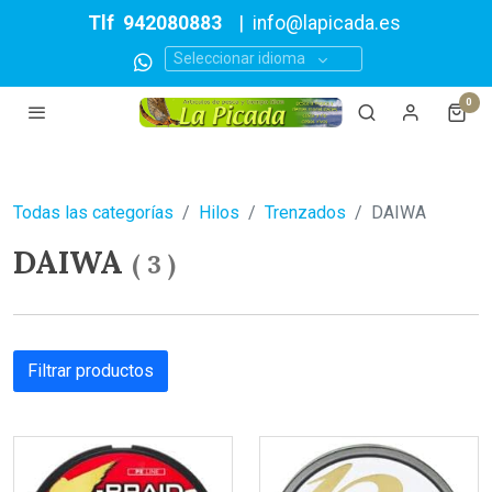
Tlf
942080883
|
info@lapicada.es
Seleccionar idioma
0
Todas las categorías
Hilos
Trenzados
DAIWA
DAIWA
(
3
)
Filtrar productos