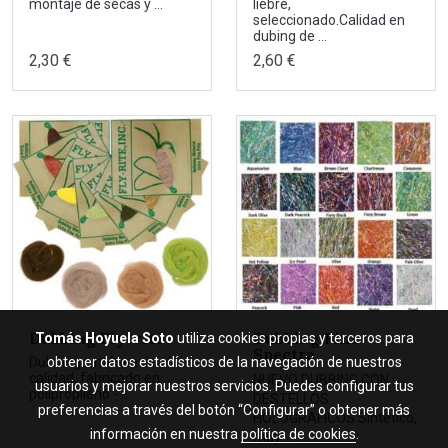
montaje de secas y ...
liebre,
seleccionado.Calidad en
dubing de ...
2,30 €
2,60 €
Dubbing Fly-rite
Dubbing Fine
Tomás Hoyuela Soto
utiliza cookies propias y terceros para
Spectra
obtener datos estadísticos de la navegación de nuestros
Dubbing sintético de alta
calidad, fabricado en
NUEVO DUBBING CON
usuarios y mejorar nuestros servicios. Puedes configurar tus
polipropileno - ...
DESTELLOS
preferencias a través del botón “Configurar” o obtener más
HOLOGRAFICOS Sintético,
información en nuestra
política de cookies
.
muy ...