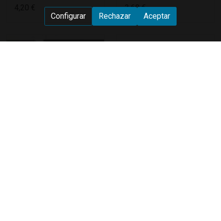
4,20 €
3,60 €
Configurar
Rechazar
Aceptar
Dubbing Fine Super
Dubbing Camello
Uv
Dubbing de camello
natural, para moscas
El más fino y facil de
secas y ...
trabajar Finísimo dubbing
...
2,95 €
2,50 €