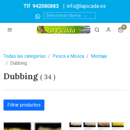
Tlf
942080883
|
info@lapicada.es
Seleccionar idioma
0
Todas las categorías
Pesca a Mosca
Montaje
Dubbing
Dubbing
(
34
)
Filtrar productos