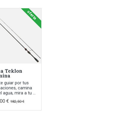
oferta
a Teklon
mina
te guiar por tus
aciones, camina
l agua, mira a tu ...
,00 €
182,50 €