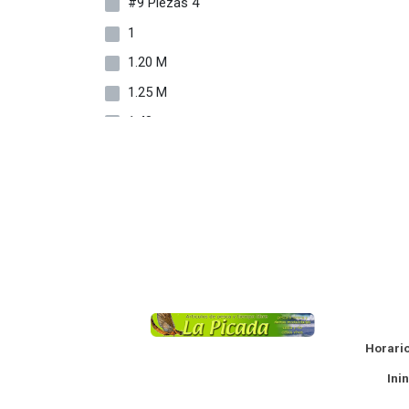
#9 Piezas 4
1
1.20 M
1.25 M
1.48
1.55 M
1.65
1.65 M
1.80
1.80 M
1.80 Metros
La
1/0
Horario
10
Ininte
10 Metros