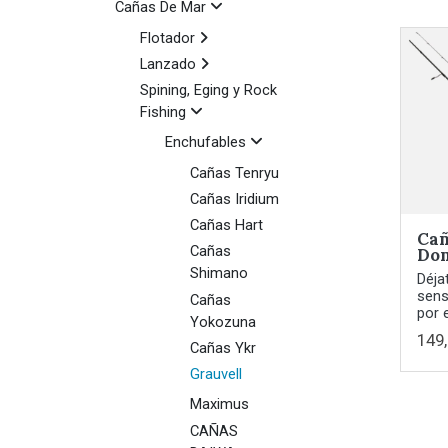
Cañas De Mar
Flotador
Lanzado
Spining, Eging y Rock
Fishing
Enchufables
Cañas Tenryu
Cañas Iridium
Cañas Hart
Cañ
Cañas
Do
Shimano
Déja
sens
Cañas
por e
Yokozuna
149
Cañas Ykr
Grauvell
Maximus
CAÑAS