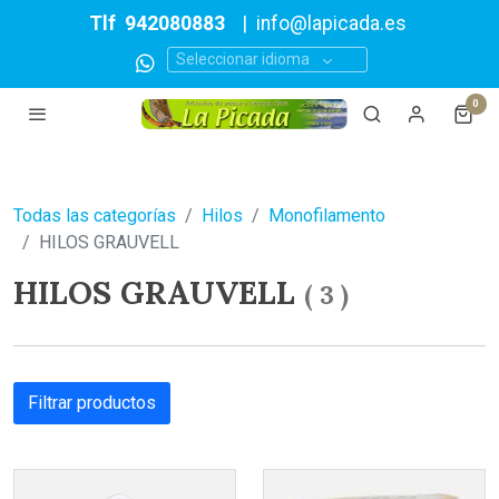
Tlf
942080883
|
info@lapicada.es
Seleccionar idioma
0
Todas las categorías
Hilos
Monofilamento
HILOS GRAUVELL
HILOS GRAUVELL
(
3
)
Filtrar productos