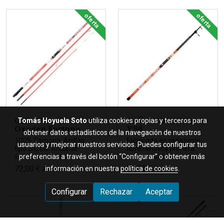
oferta
oferta
Caña Vercelli
CAÑA YOKOZUNA
Tomás Hoyuela Soto
utiliza cookies propias y terceros para
Oxygen Fortuna
YS6
obtener datos estadísticos de la navegación de nuestros
100% Carbono. Anillas
Fabricada en resistente
usuarios y mejorar nuestros servicios. Puedes configurar tus
tipo SIC LC. Anilla de
fibra fenólica primera
salida invertida. ...
anilla de salida ...
preferencias a través del botón “Configurar” o obtener más
72,00 €
26,75 €
información en nuestra
política de cookies
.
86,00 €
29,50 €
Configurar
Rechazar
Aceptar