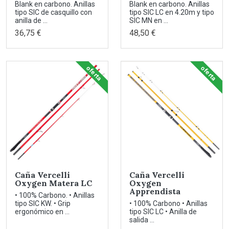
Blank en carbono. Anillas
Blank en carbono. Anillas
tipo SIC de casquillo con
tipo SIC LC en 4.20m y tipo
anilla de ...
SIC MN en ...
36,75 €
48,50 €
oferta
oferta
Caña Vercelli
Caña Vercelli
Oxygen Matera LC
Oxygen
Apprendista
• 100% Carbono. • Anillas
tipo SIC KW. • Grip
• 100% Carbono • Anillas
ergonómico en ...
tipo SIC LC • Anilla de
salida ...