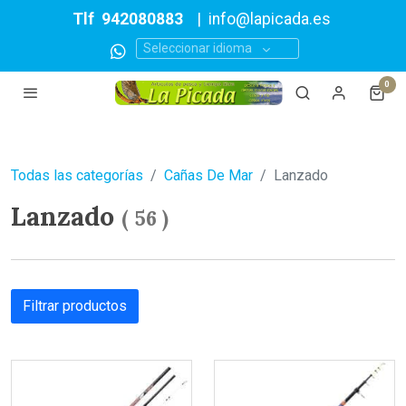
Tlf
942080883
|
info@lapicada.es
Seleccionar idioma
0
Todas las categorías
Cañas De Mar
Lanzado
Lanzado
(
56
)
Filtrar productos