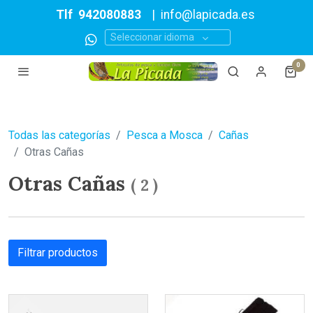
Tlf
942080883
|
info@lapicada.es
Seleccionar idioma
0
Todas las categorías
Pesca a Mosca
Cañas
Otras Cañas
Otras Cañas
(
2
)
Filtrar productos