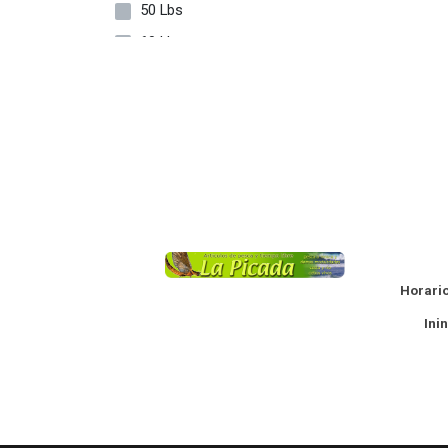
50 Lbs
0,149
60 Lb
0,16
80 Lb
0,165
20 LBS
0,18
0,185
0,20
0,205
La
0..30
0.06
Horario
0.07
Ininte
0.074 Mm
0.08
0.080