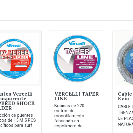
ntes Vercelli
VERCELLI TAPER
Cable
nsparente
LINE
Evia
PERED SHOCK
Bobinas de 220
CABLE 
ADER
metros de
TRENZ
cción de puentes
monofilamento
DE PLA
cos de 15 M 5 PCS
fabricado en
NATURAL
cíficos para surf
copolímero de ...