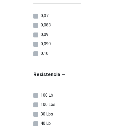
0,07
0,083
0,09
0,090
0,10
0,104
0,115
Resistencia
0,117
0,12
100 Lb
0,125
100 Lbs
0,128
30 Lbs
0,14
40 Lb
0,145