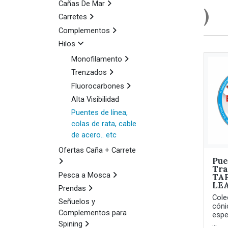
Cañas De Mar
)
Carretes
Complementos
Hilos
Monofilamento
Trenzados
Fluorocarbones
Alta Visibilidad
Puentes de línea,
colas de rata, cable
de acero.. etc
Ofertas Caña + Carrete
Pue
Tra
Pesca a Mosca
TA
LE
Prendas
Cole
Señuelos y
cóni
Complementos para
espe
...
Spining