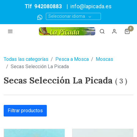
Tlf
942080883
|
info@lapicada.es
Seleccionar idioma
0
Todas las categorías
Pesca a Mosca
Moscas
Secas Selección La Picada
Secas Selección La Picada
(
3
)
Filtrar productos