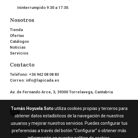
Ininterrumpido 9:30 a 17:30.
Nosotros
Tienda
Ofertas
Catálogos
Noticias
Servicios
Contacto
Teléfono:
+34 942 08 08 83
Correo:
info@lapicada.es
Av. de Fernando Arce, 3, 39300 Torrelavega, Cantabria
Tomás Hoyuela Soto
utiliza cookies propias y terceros para
obtener datos estadísticos de la navegación de nuestros
Aviso legal
usuarios y mejorar nuestros servicios. Puedes configurar tus
Política de cookies
preferencias a través del botón “Configurar” o obtener más
Gestión de cookies