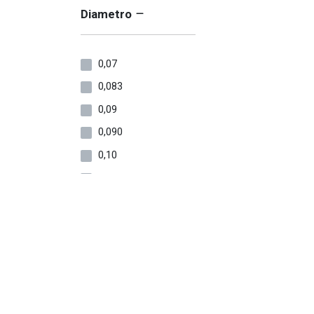
Diametro
0,07
0,083
0,09
0,090
0,10
0,104
0,115
0,117
0,12
0,125
0,128