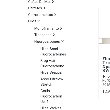
Cañas De Mar
Carretes
Complementos
Hilos
Monofilamento
Trenzados
Fluorocarbones
Hilos Asari
Fluorocarbones
Flu
Frog Hair
Tra
Xps
Fluorocarbono
SW
Hilos Seaguar
T-Fo
Asso Ultralow
Fc40
Stretch
50 M
Gorila
12,9
Fluorocarbon
Uc-4
Hilos Varivas