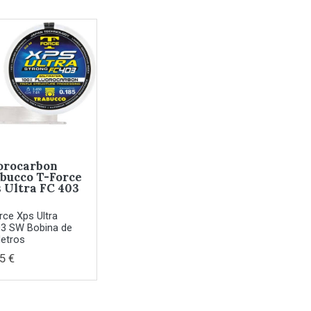
orocarbon
bucco T-Force
 Ultra FC 403
rce Xps Ultra
3 SW Bobina de
etros
5 €