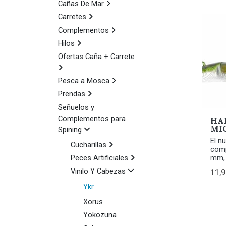
Cañas De Mar
Carretes
Complementos
Hilos
Ofertas Caña + Carrete
Pesca a Mosca
Prendas
Señuelos y
Complementos para
HA
MI
Spining
El n
Cucharillas
comp
Peces Artificiales
mm, 
Vinilo Y Cabezas
11,9
Ykr
Xorus
Yokozuna