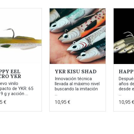
PPY EEL
YKR KISU SHAD
HAPP
CRO YKR
Innovación técnica
Despué
uevo vinilo
llevada al máximo nivel
años de
acto de YKR: 65
buscando la imitación
desde e
9 g y acción ...
...
...
5 €
10,95 €
10,95 