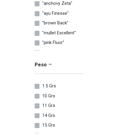
"anchovy Zeta"
"ayu Finesse"
"brown Back"
"mullet Excellent"
"pink Fluor"
"red Gore"
"sardine Natural"
Peso
"yellow Night Game"
01
1.5 Grs
01 White
10 Grs
02
11 Grs
02 Black
14 Grs
03
15 Grs
03 Dark Olive
17 Grs